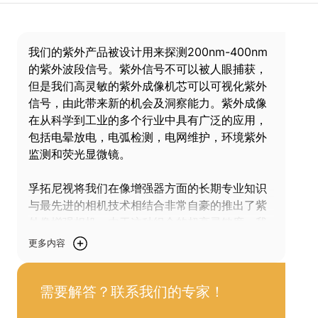
我们的紫外产品被设计用来探测200nm-400nm
的紫外波段信号。紫外信号不可以被人眼捕获，
但是我们高灵敏的紫外成像机芯可以可视化紫外
信号，由此带来新的机会及洞察能力。紫外成像
在从科学到工业的多个行业中具有广泛的应用，
包括电晕放电，电弧检测，电网维护，环境紫外
监测和荧光显微镜。
孚拓尼视将我们在像增强器方面的长期专业知识
与最先进的相机技术相结合非常自豪的推出了紫
外像增强相机。由于这种组合的超高灵敏度，我
们的紫外相机能够检测和可视化从深紫外到红光
更多内容
的任何信号，或者仅对日盲紫外波段响应。
需要解答？联系我们的专家！