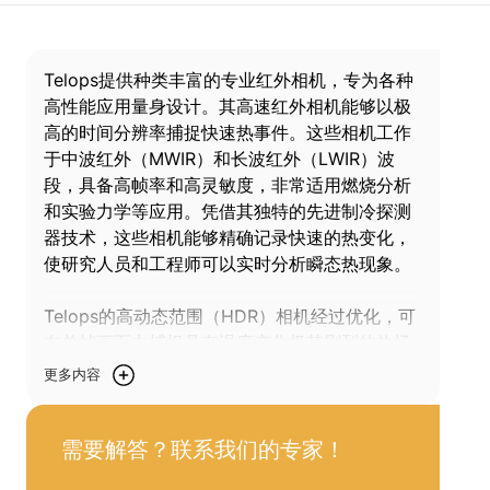
Telops提供种类丰富的专业红外相机，专为各种
高性能应用量身设计。其高速红外相机能够以极
高的时间分辨率捕捉快速热事件。这些相机工作
于中波红外（MWIR）和长波红外（LWIR）波
段，具备高帧率和高灵敏度，非常适用燃烧分析
和实验力学等应用。凭借其独特的先进制冷探测
器技术，这些相机能够精确记录快速的热变化，
使研究人员和工程师可以实时分析瞬态热现象。
Telops的高动态范围（HDR）相机经过优化，可
在单帧画面中捕捉具有温度变化极其剧烈的热场
景，克服了传统红外相机在高温对比条件下可能
更多内容
出现饱和现象的局限性。得益于Telops独有的自
动曝光控制（AEC）功能，相机均可自动调整曝
光时间，从而确保在宽温度范围内进行准确的文
需要解答？联系我们的专家！
图测量。这一独有特性使其在工业过程监控，高