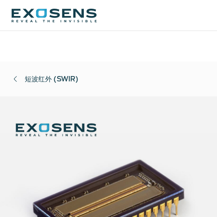
Skip
to
短波红外 (SWIR)
main
content